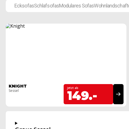
Ecksofas
Schlafsofas
Modulares Sofas
Wohnlandschaft
KNIGHT
jetzt ab
Sessel
149.-