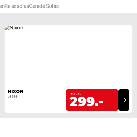
en
Relaxsofas
Gerade Sofas
NIXON
jetzt ab
Sessel
299.-