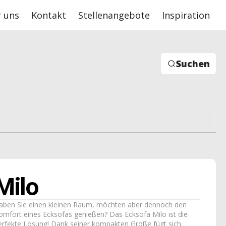
 uns
Kontakt
Stellenangebote
Inspiration
Suchen
Milo
aben Sie einen kleinen Raum, möchten aber dennoch den
omfort eines Ecksofas genießen? Das Ecksofa Milo ist die
erfekte Lösung! Dank seiner kompakten Größe fügt sich