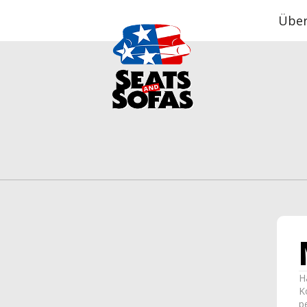
Über
H
K
p