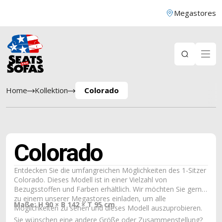
Megastores
Home
Kollektion
Colorado
Colorado
Entdecken Sie die umfangreichen Möglichkeiten des 1-Sitzer
Colorado. Dieses Modell ist in einer Vielzahl von
Bezugsstoffen und Farben erhältlich. Wir möchten Sie gerne
zu einem unserer Megastores einladen, um alle
Maße: H 90 × B 142 × T 95 cm
Möglichkeiten zu sehen und dieses Modell auszuprobieren.
Sie wünschen eine andere Größe oder Zusammenstellung?