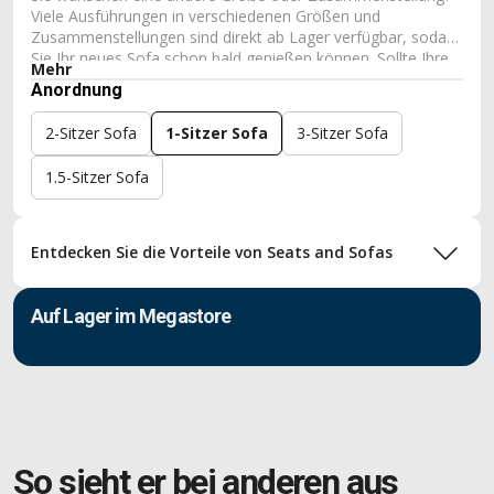
Viele Ausführungen in verschiedenen Größen und
Zusammenstellungen sind direkt ab Lager verfügbar, sodass
Sie Ihr neues Sofa schon bald genießen können. Sollte Ihre
Mehr
Wunschkombination nicht dabei sein, fertigen wir Ihr Sofa
Anordnung
individuell nach Maß. So erhalten Sie ganz einfach ein Sofa,
das perfekt zu Ihrem Wohnraum, Ihren Wünschen und Ihrem
2-Sitzer Sofa
1-Sitzer Sofa
3-Sitzer Sofa
Sitzkomfort passt.
1.5-Sitzer Sofa
Entdecken Sie die Vorteile von Seats and Sofas
Auf Lager im Megastore
So sieht er bei anderen aus