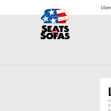
Über
E
R
A