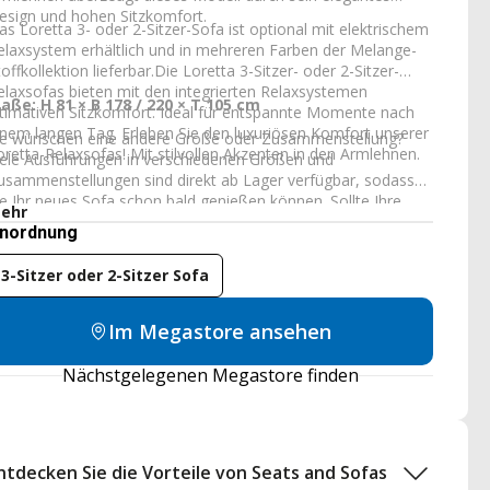
esign und hohen Sitzkomfort.
as Loretta 3- oder 2-Sitzer-Sofa ist optional mit elektrischem
elaxsystem erhältlich und in mehreren Farben der Melange-
toffkollektion lieferbar.Die Loretta 3-Sitzer- oder 2-Sitzer-
elaxsofas bieten mit den integrierten Relaxsystemen
aße: H 81 × B 178 / 220 × T 105 cm
ltimativen Sitzkomfort. Ideal für entspannte Momente nach
inem langen Tag. Erleben Sie den luxuriösen Komfort unserer
ie wünschen eine andere Größe oder Zusammenstellung?
oretta-Relaxsofas! Mit stilvollen Akzenten in den Armlehnen.
iele Ausführungen in verschiedenen Größen und
usammenstellungen sind direkt ab Lager verfügbar, sodass
ie Ihr neues Sofa schon bald genießen können. Sollte Ihre
ehr
unschkombination nicht dabei sein, fertigen wir Ihr Sofa
nordnung
ndividuell nach Maß. So erhalten Sie ganz einfach ein Sofa,
as perfekt zu Ihrem Wohnraum, Ihren Wünschen und Ihrem
3-Sitzer oder 2-Sitzer Sofa
itzkomfort passt.
Im Megastore ansehen
Nächstgelegenen Megastore finden
ntdecken Sie die Vorteile von Seats and Sofas