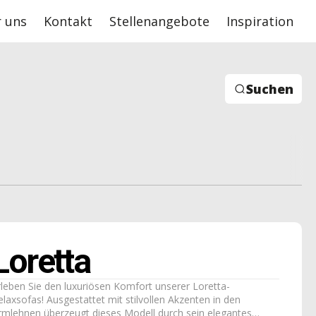
 uns
Kontakt
Stellenangebote
Inspiration
Suchen
Loretta
rleben Sie den luxuriösen Komfort unserer Loretta-
elaxsofas! Ausgestattet mit stilvollen Akzenten in den
rmlehnen überzeugt dieses Modell durch sein elegantes